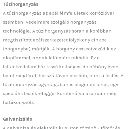
Tűzihorganyzás
A tűzihorganyzás az acél fémfelületek korrózióval
szembeni védelmére szolgáló horganyzási
technológia. A tűzihorganyzás során a korábban
megtisztított acélszerkezetet folyékony cinkbe
(horganyba) mártják. A horgany összeötvöződik az
alapfémmel, annak felületére rakódik. Ez a
felületvédelem bár kissé költséges, de néhány éven
belül megtérül, hosszú távon olcsóbb, mint a festés. A
tűzihorganyzás egymagában is elegendő lehet, egy
speciális festékréteggel kombinálva azonban még
hatékonyabb.
Galvanizálás
A galvanizálás elektrolítikus úton történő – tömör és