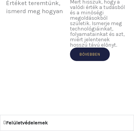
Mert hisszük, hogy a
Értéket teremtünk,
valódi érték a tudásból
ismerd meg hogyan
és a minőségi
megoldásokból
születik. Ismerje meg
technológiáinkat,
folyamatainkat és azt,
miért jelentenek
hosszú távú előnyt.
BŐVEBBEN
Felületvédelemek