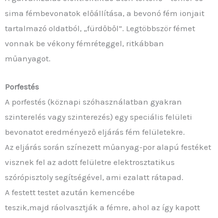
sima fémbevonatok előállítása, a bevonó fém ionjait
tartalmazó oldatból, „fürdőből”. Legtöbbször fémet
vonnak be vékony fémréteggel, ritkábban
műanyagot.
Porfestés
A porfestés (köznapi szóhasználatban gyakran
szinterelés vagy szinterezés) egy speciális felületi
bevonatot eredményező eljárás fém felületekre.
Az eljárás során színezett műanyag-por alapú festéket
visznek fel az adott felületre elektrosztatikus
szórópisztoly segítségével, ami ezalatt rátapad.
A festett testet azután kemencébe
teszik,majd ráolvasztják a fémre, ahol az így kapott