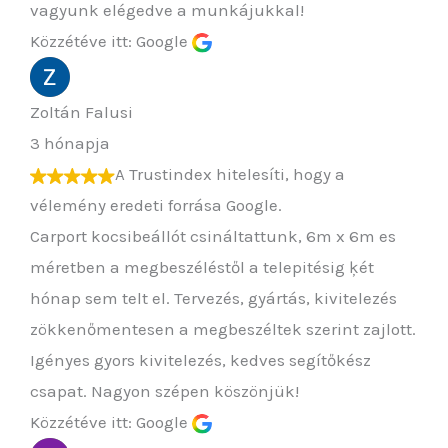
vagyunk elégedve a munkájukkal!
Közzétéve itt: Google
Zoltán Falusi
3 hónapja
A Trustindex hitelesíti, hogy a
vélemény eredeti forrása Google.
Carport kocsibeállót csináltattunk, 6m x 6m es
méretben a megbeszéléstől a telepitésig ķét
hónap sem telt el. Tervezés, gyártás, kivitelezés
zökkenőmentesen a megbeszéltek szerint zajlott.
Igényes gyors kivitelezés, kedves segítőkész
csapat. Nagyon szépen köszönjük!
Közzétéve itt: Google