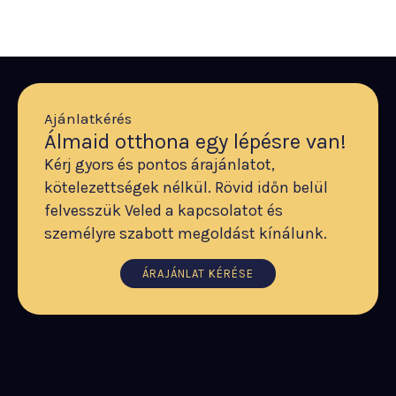
Ajánlatkérés
Álmaid otthona egy lépésre van!
Kérj gyors és pontos árajánlatot,
kötelezettségek nélkül. Rövid időn belül
felvesszük Veled a kapcsolatot és
személyre szabott megoldást kínálunk.
ÁRAJÁNLAT KÉRÉSE