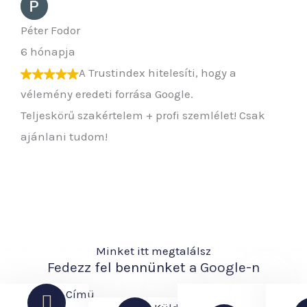
Péter Fodor
6 hónapja
A Trustindex hitelesíti, hogy a
vélemény eredeti forrása Google.
Teljeskörű szakértelem + profi szemlélet! Csak
ajánlani tudom!
Minket itt megtalálsz
Fedezz fel bennünket a Google-n
Címü