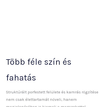
Több féle szín és
fahatás
Struktúrált porfestett felülete és kamrás rögzítése
nem csak élettartamát növeli, hanem
megjelenésében is kiemeli a megszokottol