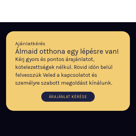
Ajánlatkérés
Álmaid otthona egy lépésre van!
Kérj gyors és pontos árajánlatot,
kötelezettségek nélkül. Rövid időn belül
felvesszük Veled a kapcsolatot és
személyre szabott megoldást kínálunk.
ÁRAJÁNLAT KÉRÉSE