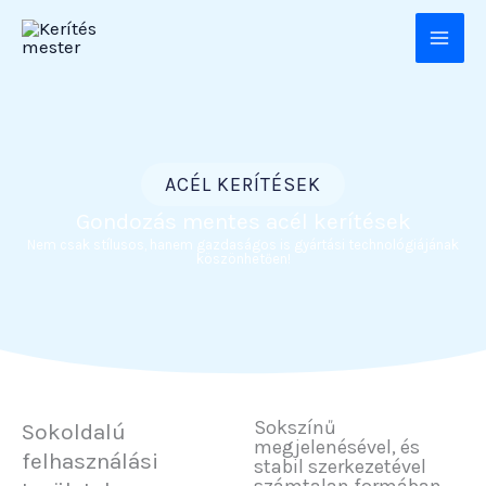
Skip
to
content
ACÉL KERÍTÉSEK
Gondozás mentes acél kerítések
Nem csak stílusos, hanem gazdaságos is gyártási technológiájának
köszönhetően!
Sokszínű
Sokoldalú
megjelenésével, és
felhasználási
stabil szerkezetével