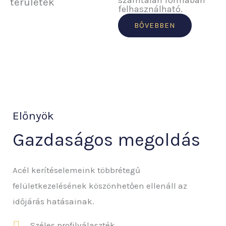
számtalan formában
területek
felhasználható.
BŐVEBBEN
Előnyök
Gazdaságos megoldás
Acél kerítéselemeink többrétegű
felületkezelésének köszönhetően ellenáll az
időjárás hatásainak.
Széles profilválaszték