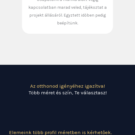
kapcsolatban marad veled, tájékoztat a
projekt állásáról. Egyztett időben pedig
beépítünk.
Az otthonod igényéhez igazítva!
Több méret és szín, Te választasz!
Elemeink több profil méretben is kérhetőek.